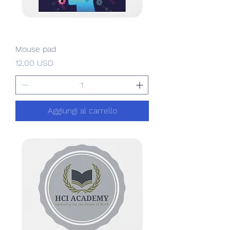
Mouse pad
Prezzo
12,00 USD
Aggiungi al carrello